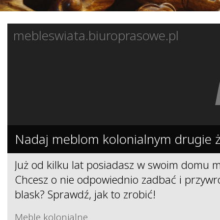
mebleswiata.biuroprasowe.pl
Nadaj meblom kolonialnym drugie ż
Już od kilku lat posiadasz w swoim domu m
Chcesz o nie odpowiednio zadbać i przywr
blask? Sprawdź, jak to zrobić!
Meble kolonialne