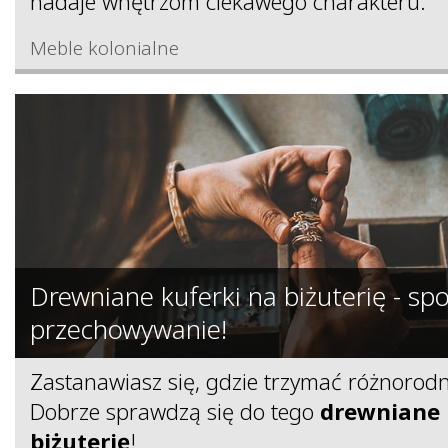
nadaje wnętrzom ciekawego charakteru.
Meble kolonialne
Drewniane kuferki na biżuterię - sp
przechowywanie!
Zastanawiasz się, gdzie trzymać różnorodn
Dobrze sprawdzą się do tego
drewniane 
biżuterię
!