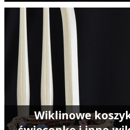
Wiklinowe koszyk
święconkę i inne wi