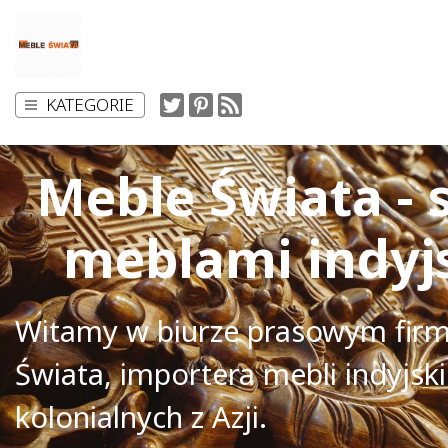
KATEGORIE
Meble Świata - 
meblami indyj
Witamy w biurze prasowym fir
Świata, importera mebli indyjski
kolonialnych z Azji.